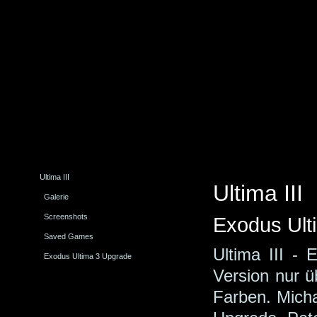
Ultima III
Ultima III
Galerie
Screenshots
Exodus Ult
Saved Games
Ultima III - 
Exodus Ultima 3 Upgrade
Version nur ü
Farben. Micha