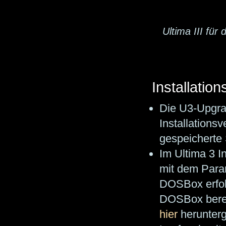
Ultima III fü
Installatio
Die U3-Upgrad
Installations
gespeicherte
Im Ultima 3 I
mit dem Param
DOSBox erfol
DOSBox berei
hier
herunter