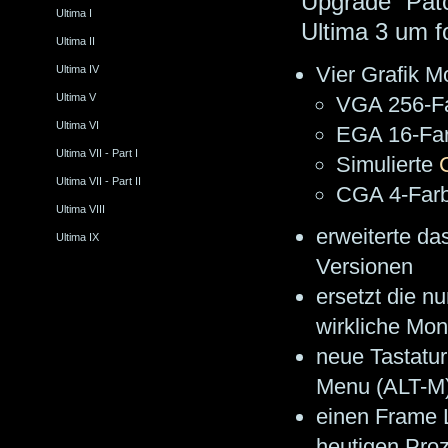
Upgrade Patc
Ultima I
Ultima 3 um f
Ultima II
Vier Grafik M
Ultima IV
Ultima V
VGA 256-Fa
Ultima VI
EGA 16-Far
Ultima VII - Part I
Simulierte
Ultima VII - Part II
CGA 4-Farb
Ultima VIII
erweiterte da
Ultima IX
Versionen
ersetzt die 
wirkliche Mon
neue Tastatur
Menu (ALT-M
einen Frame L
heutigen Proz