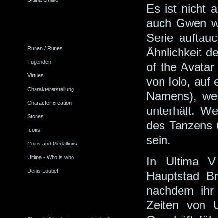
Ultima Online
Es ist nicht 
auch Gwen wi
Serie auftauc
Runen / Runes
Ähnlichkeit d
Tugenden
of the Avatar 
Virtues
von Iolo, auf
Charaktererstellung
Namens), wel
Character creation
unterhält. We
Stones
des Tanzens u
Icons
sein.
Coins and Medallions
Ultima - Who is who
In Ultima 
Denis Loubet
Hauptstad Br
nachdem ihr
Zeiten von U