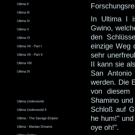
Forschungsre
Ultima II
Ultima III
In Ultima I 
Ultima IV
Gwino, welche
Ultima V
den Schlüsse
Ultima VI
einzige Weg d
Ultima VII - Part I
sehr unerfreu
Ultima VII - Part II
II kann sie a
Ultima VIII
San Antonio
Ultima IX
werden. Die E
von diesem P
Shamino und Du
Ultima Underworld
Schloß auf G
Ultima Underworld II
he hum!" und
Ultima - The Savage Empire
oye oh!".
Ultima - Martian Dreams