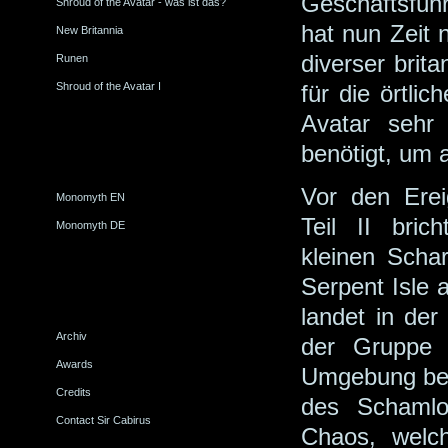
Geschäftsfü
Shroud of the Avatar - was ist das?
hat nun Zeit 
New Britannia
diverser brit
Runen
für die örtlic
Shroud of the Avatar I
Avatar sehr
benötigt, um
Vor den Erei
Monomyth EN
Teil II bri
Monomyth DE
kleinen Scha
Serpent Isle 
landet in de
Archiv
der Gruppe 
Awards
Umgebung begi
Credits
des Schamlo
Contact Sir Cabirus
Chaos, welc