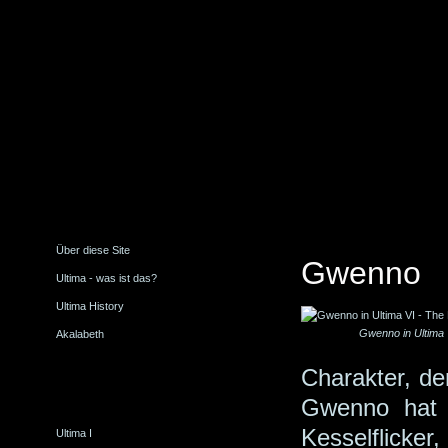
Über diese Site
Gwenno
Ultima - was ist das?
Ultima History
Gwenno in Ultima 
Akalabeth
Charakter, der
Gwenno hat v
Kesselflic
Ultima I