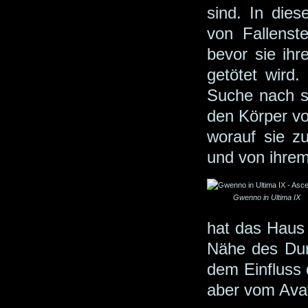
sind. In die
von Fallenst
bevor sie ih
getötet wird. 
Suche nach se
den Körper v
worauf sie zu
und von ihrem
Gwenno in Ultima IX
hat das Haus 
Nähe des Dung
dem Einfluss 
aber vom Avat